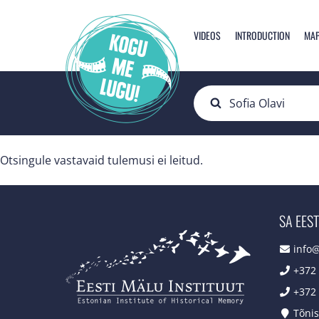
VIDEOS
INTRODUCTION
MA
Otsingule vastavaid tulemusi ei leitud.
SA EEST
info
+372
+372
Tõnis