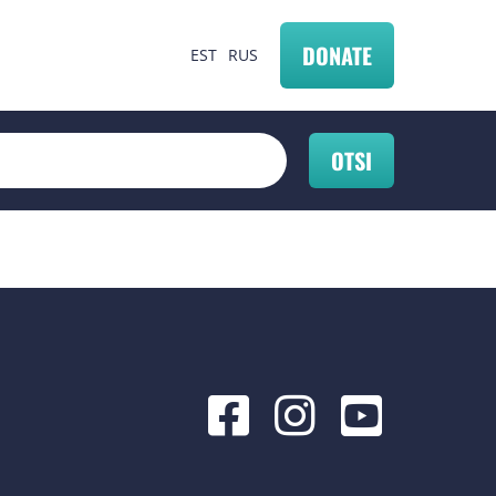
DONATE
EST
RUS