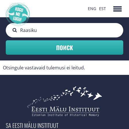
ENG
EST
Otsingule vastavaid tulemusi ei leitud.
SA EESTI MÄLU INSTITUUT