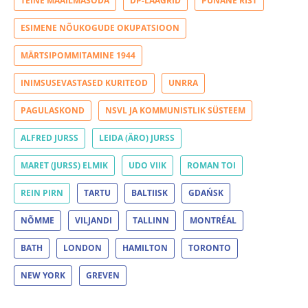
TEINE MAAILMASÕDA
DP-LAAGRID
PUNANE RIST
ESIMENE NÕUKOGUDE OKUPATSIOON
MÄRTSIPOMMITAMINE 1944
INIMSUSEVASTASED KURITEOD
UNRRA
PAGULASKOND
NSVL JA KOMMUNISTLIK SÜSTEEM
ALFRED JURSS
LEIDA (ÄRO) JURSS
MARET (JURSS) ELMIK
UDO VIIK
ROMAN TOI
REIN PIRN
TARTU
BALTIISK
GDAŃSK
NÕMME
VILJANDI
TALLINN
MONTRÉAL
BATH
LONDON
HAMILTON
TORONTO
NEW YORK
GREVEN