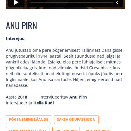
ANU PIRN
Intervjuu
Anu jutustab oma pere põgenemisest Tallinnast Danzigisse
prügiveoaurikul 1944. aastal. Sealt suundusid nad jalgsi ja
vankril edasi läände. Esialgu elas pere lühiajaliselt mitmes
põgenikelaagris, kuni nad viimaks jõudsid Grevenisse, kus
neil olid suhteliselt head elutingimused. Lõpuks jõudis pere
Inglismaale, kus Anu isa sai tööle. Hiljem emigreerusid nad
Kanadasse.
Aasta
2018
Intervjueeritav
Anu Pirn
Intervjueerija
Helle Rudi
PÕGENEMINE LÄÄNDE
SAKSA OKUPATSIOON